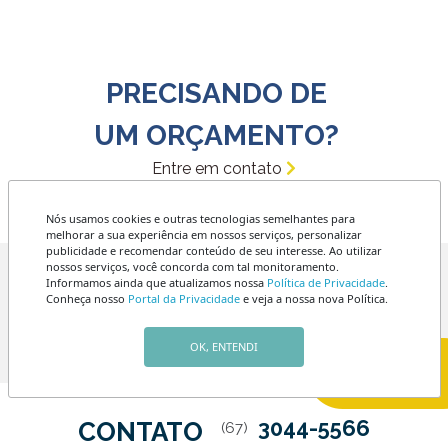
PRECISANDO DE
UM ORÇAMENTO?
Entre em contato
Nós usamos cookies e outras tecnologias semelhantes para
melhorar a sua experiência em nossos serviços, personalizar
publicidade e recomendar conteúdo de seu interesse. Ao utilizar
nossos serviços, você concorda com tal monitoramento.
Informamos ainda que atualizamos nossa
Política de Privacidade
.
Av. Mato Grosso, 1316
Conheça nosso
Portal da Privacidade
e veja a nossa nova Política.
ENDEREÇO
Esquina com a Rua Arthur
Jorge
OK, ENTENDI
3044-5566
CONTATO
(67)