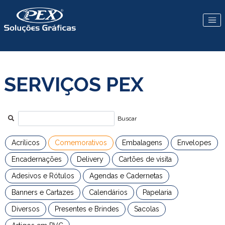
SERVIÇOS PEX
Buscar
Acrílicos
Comemorativos
Embalagens
Envelopes
Encadernações
Delivery
Cartões de visita
Adesivos e Rótulos
Agendas e Cadernetas
Banners e Cartazes
Calendários
Papelaria
Diversos
Presentes e Brindes
Sacolas