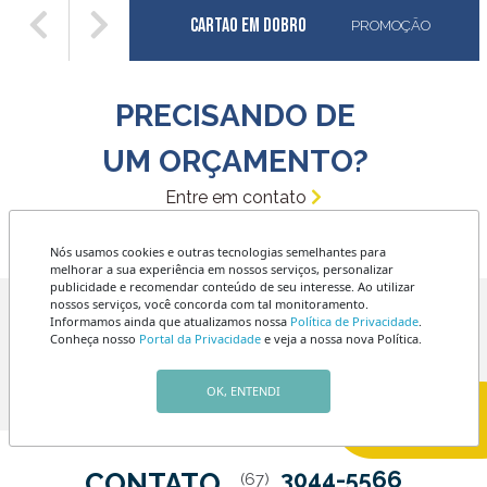
Cartao em Dobro
PROMOÇÃO
PRECISANDO DE
UM ORÇAMENTO?
Entre em contato
Nós usamos cookies e outras tecnologias semelhantes para
melhorar a sua experiência em nossos serviços, personalizar
publicidade e recomendar conteúdo de seu interesse. Ao utilizar
nossos serviços, você concorda com tal monitoramento.
Informamos ainda que atualizamos nossa
Política de Privacidade
.
Conheça nosso
Portal da Privacidade
e veja a nossa nova Política.
Av. Mato Grosso, 1316
ENDEREÇO
Esquina com a Rua Arthur
Jorge
OK, ENTENDI
3044-5566
CONTATO
(67)